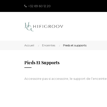
32 69 60 12 20
+
Accueil
Enceintes
Pieds et supports
Pieds Et Supports
Accessoire pas si accessoire, le support de l’enceinte