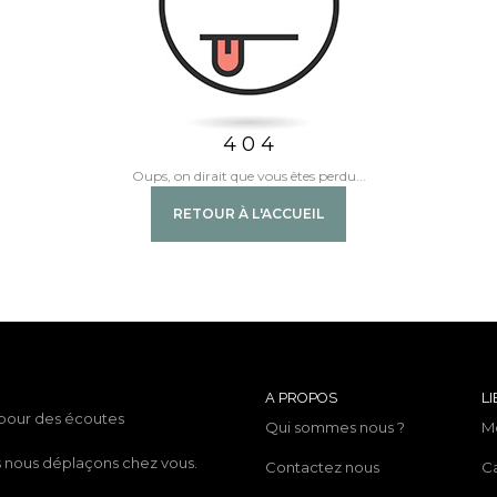
4 0 4
Oups, on dirait que vous êtes perdu...
RETOUR À L'ACCUEIL
A PROPOS
LI
 pour des écoutes
Qui sommes nous ?
M
us nous déplaçons chez vous.
Contactez nous
C