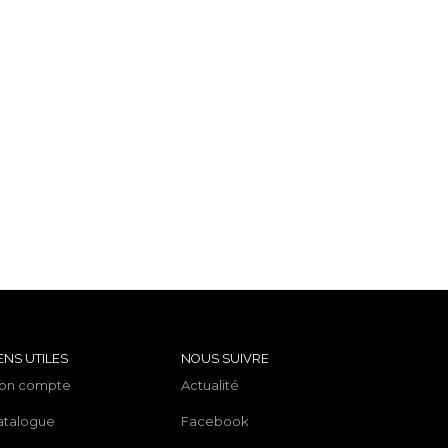
ENS UTILES
NOUS SUIVRE
on compte
Actualité
atalogue
Facebook