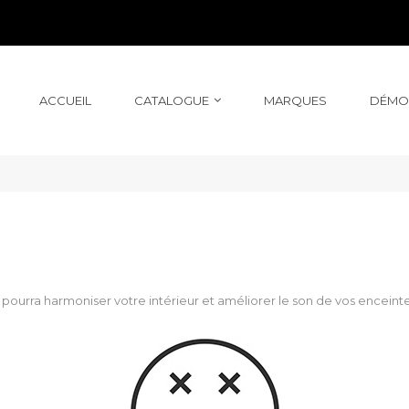
ACCUEIL
CATALOGUE
MARQUES
DÉMO
 pourra harmoniser votre intérieur et améliorer le son de vos enceinte