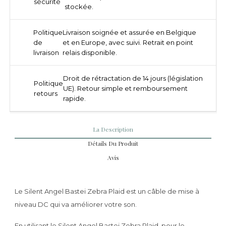
sécurité
stockée.
Politique
Livraison soignée et assurée en Belgique
de
et en Europe, avec suivi. Retrait en point
livraison
relais disponible.
Droit de rétractation de 14 jours (législation
Politique
UE). Retour simple et remboursement
retours
rapide.
La Description
Détails Du Produit
Avis
Le Silent Angel Bastei Zebra Plaid est un câble de mise à
niveau DC qui va améliorer votre son.
En utilisant le Silent Angel Bastei Zebra Plaid, pour le