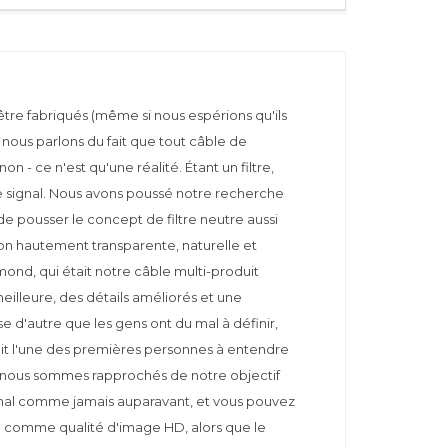
être fabriqués (même si nous espérions qu'ils
b, nous parlons du fait que tout câble de
on - ce n'est qu'une réalité. Étant un filtre,
e signal. Nous avons poussé notre recherche
e pousser le concept de filtre neutre aussi
ion hautement transparente, naturelle et
mond, qui était notre câble multi-produit
eilleure, des détails améliorés et une
 d'autre que les gens ont du mal à définir,
dit l'une des premières personnes à entendre
ous nous sommes rapprochés de notre objectif
nal comme jamais auparavant, et vous pouvez
nd comme qualité d'image HD, alors que le