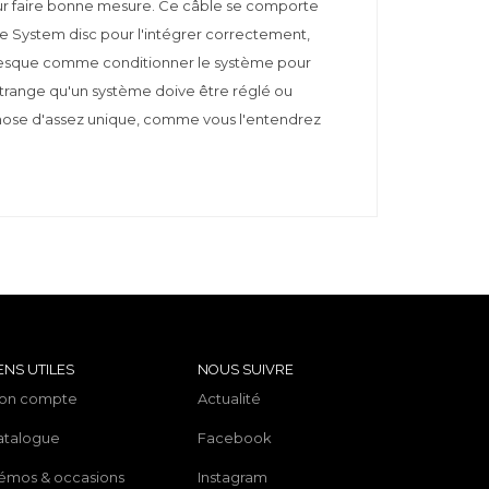
our faire bonne mesure. Ce câble se comporte
re System disc pour l'intégrer correctement,
presque comme conditionner le système pour
 étrange qu'un système doive être réglé ou
e chose d'assez unique, comme vous l'entendrez
ENS UTILES
NOUS SUIVRE
on compte
Actualité
atalogue
Facebook
émos & occasions
Instagram