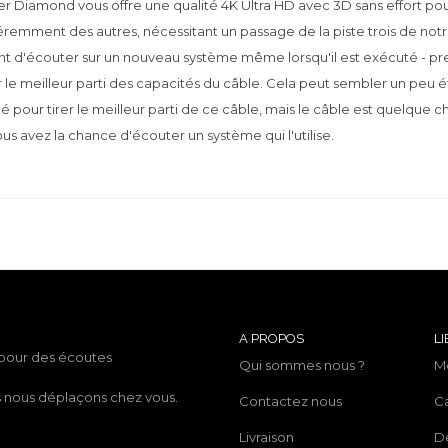
ver Diamond vous offre une qualité 4K Ultra HD avec 3D sans effort p
féremment des autres, nécessitant un passage de la piste trois de not
nt d'écouter sur un nouveau système même lorsqu'il est exécuté - 
er le meilleur parti des capacités du câble. Cela peut sembler un peu
lé pour tirer le meilleur parti de ce câble, mais le câble est quelqu
ous avez la chance d'écouter un système qui l'utilise.
A PROPOS
LI
 pour des écoutes
Qui sommes nous ?
M
us nous déplaçons chez vous.
Contactez nous
C
Livraison
D