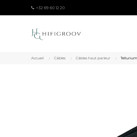
32 69 60 12 20
+
Accueil
Câbles
Câbles haut parleur
Telluriu