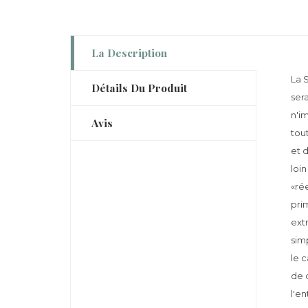
La Description
La 
Détails Du Produit
sera
n'im
Avis
tou
et 
loi
«ré
pri
ext
sim
le 
de 
l'e