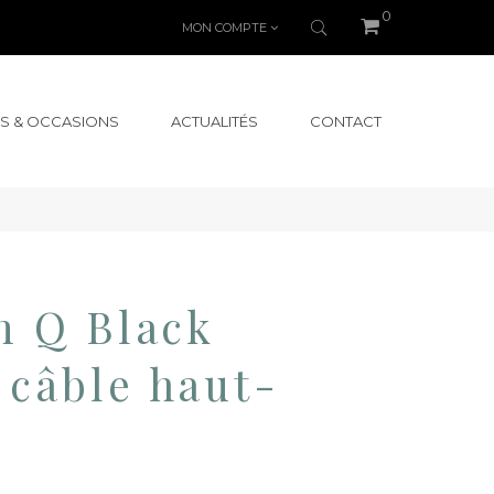
0
MON COMPTE
S & OCCASIONS
ACTUALITÉS
CONTACT
m Q Black
câble haut-