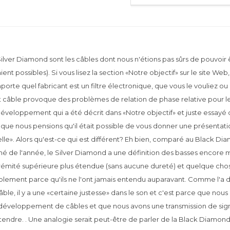
Silver Diamond sont les câbles dont nous n'étions pas sûrs de pouvoir 
ient possibles). Si vous lisez la section «Notre objectif» sur le site We
porte quel fabricant est un filtre électronique, que vous le vouliez ou n
t câble provoque des problèmes de relation de phase relative pour l
développement qui a été décrit dans «Notre objectif» et juste essayé d
n que nous pensions qu'il était possible de vous donner une présentat
elle». Alors qu'est-ce qui est différent? Eh bien, comparé au Black Dia
mé de l'année, le Silver Diamond a une définition des basses encore m
rémité supérieure plus étendue (sans aucune dureté) et quelque chose
plement parce qu'ils ne l'ont jamais entendu auparavant. Comme l'a 
câble, il y a une «certaine justesse» dans le son et c'est parce que n
développement de câbles et que nous avons une transmission de sig
ntendre. . Une analogie serait peut-être de parler de la Black Diamo