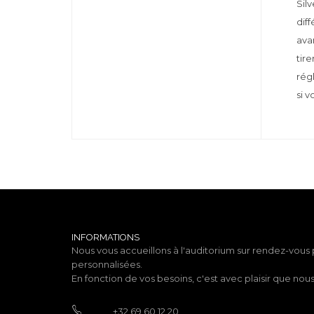
Sil
dif
ava
tir
rég
si v
INFORMATIONS
Nous vous accueillons à l'auditorium sur rendez-vous
personnalisées.
En fonction de vos besoins, c'est avec plaisir que no
+32 69 60 12 20