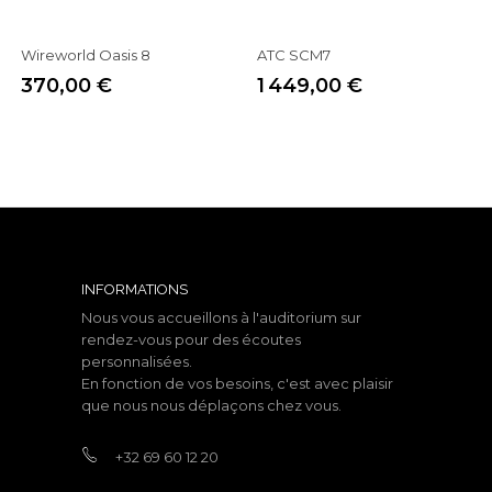
Wireworld Oasis 8
ATC SCM7
370,00 €
1 449,00 €
Prix
Prix
INFORMATIONS
Nous vous accueillons à l'auditorium sur
rendez-vous pour des écoutes
personnalisées.
En fonction de vos besoins, c'est avec plaisir
que nous nous déplaçons chez vous.
+32 69 60 12 20