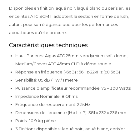
Disponibles en finition laqué noir, laqué blanc ou cerisier, les
enceintes ATC SCM 11 adoptent la section en forme de luth,
autant pour son élégance que pour les performances
acoustiques qu’elle procure.
Caractéristiques techniques
Haut-Parleurs: Aigus ATC 25mm Neodymium soft dome,
Medium/Graves ATC 45mm CLD à dôme souple
Réponse en fréquence (-6dB) : 56Hz-22kHz (±0.5dB)
Sensibilité: 85 dB / 1 W / 1 metre
Puissance d’amplificateur recommandée: 75 – 300 Watts
Impédance Nominale: 8 Ohms
Fréquence de recouvrement: 2.5kHz
Dimensions de l’enceinte (H x L x P): 381 x 232 x 236 mm
Poids : 10,9 kg pièce
3 Finitions disponibles : laqué noir, laqué blanc, cerisier