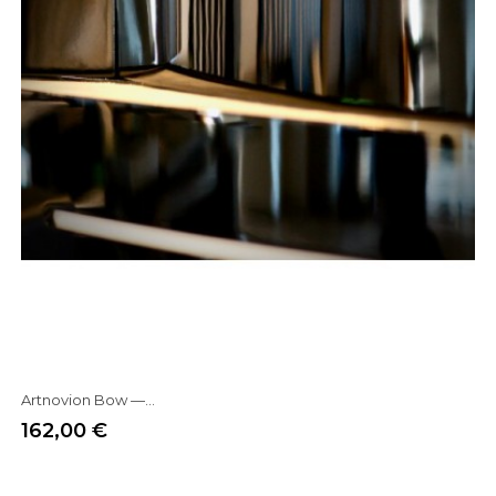
Artnovion Bow —...
162,00 €
Prix