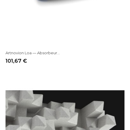
Artnovion Loa — Absorbeur...
101,67 €
Prix