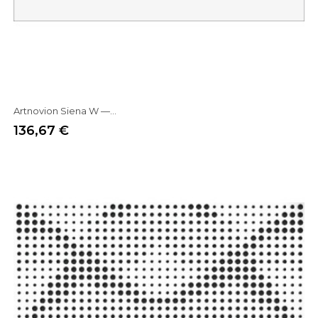
Artnovion Siena W —...
136,67 €
Prix