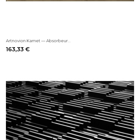
Artnovion Kamet — Absorbeur...
163,33 €
Prix