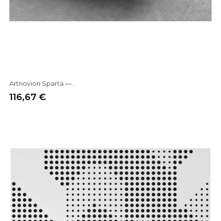
Artnovion Sparta —...
116,67 €
Prix