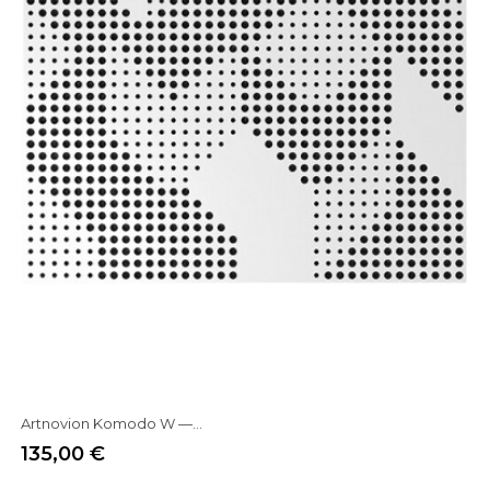
Artnovion Komodo W —...
135,00 €
Prix