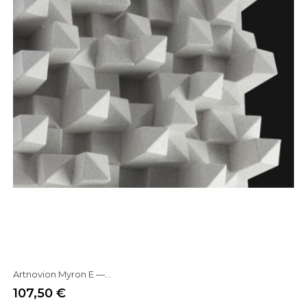
Artnovion Myron E —...
107,50 €
Prix