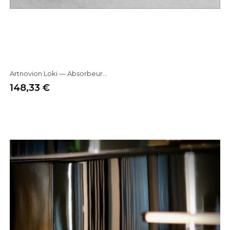
Artnovion Loki — Absorbeur...
148,33 €
Prix