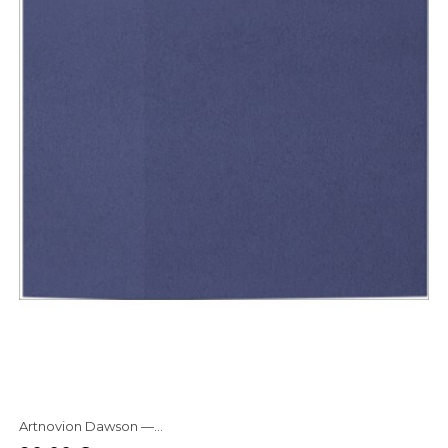
Artnovion Dawson —...