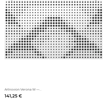
Artnovion Verona W —...
141,25 €
Prix