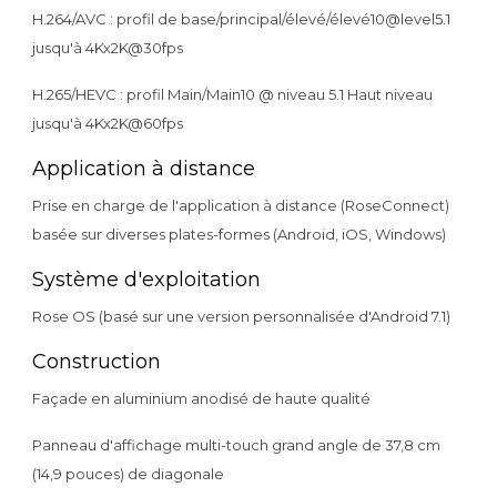
H.264/AVC : profil de base/principal/élevé/élevé10@level5.1
jusqu'à 4Kx2K@30fps
H.265/HEVC : profil Main/Main10 @ niveau 5.1 Haut niveau
jusqu'à 4Kx2K@60fps
Application à distance
Prise en charge de l'application à distance (RoseConnect)
basée sur diverses plates-formes (Android, iOS, Windows)
Système d'exploitation
Rose OS (basé sur une version personnalisée d'Android 7.1)
Construction
Façade en aluminium anodisé de haute qualité
Panneau d'affichage multi-touch grand angle de 37,8 cm
(14,9 pouces) de diagonale