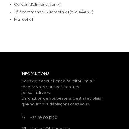
Cordon d'alimentation x 1
Télécommande Bluetooth x 1 (pile AAA x 2)
Manuel x 1
INFORMATIONS
Nous vous accueillons à l'auditorium sur
rendez-vous pour des écoutes
personnalisées.
En fonction de vos besoins, c'est avec plaisir
que nous nous déplaçons chez vous.
+32 69 60 12 20
contact@hifigroov.be