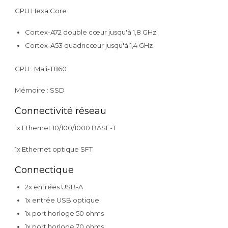
CPU Hexa Core :
Cortex-A72 double cœur jusqu'à 1,8 GHz
Cortex-A53 quadricœur jusqu'à 1,4 GHz
GPU : Mali-T860
Mémoire : SSD
Connectivité réseau
1x Ethernet 10/100/1000 BASE-T
1x Ethernet optique SFT
Connectique
2x entrées USB-A
1x entrée USB optique
1x port horloge 50 ohms
1x port horloge 70 ohms