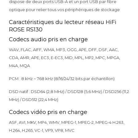
dispose de deux ports USB-A et un port USB par fibre
optique pour relier tous vos périphériques de stockage
Caractéristiques du lecteur réseau HiFi
ROSE RS130
Codecs audio pris en charge
WAV, FLAC, AIFF, WMA, MP3, OGG, APE, DFF, DSF, AAC,
CDA, AMR, APE, EC3, E-EC3, MID, MPL, MP2, MPC, MPGA,
M4A, MQA
PCM : 8 kHz ~ 768 kHz (8/16/24/32 bits par échantillon)
DSD natif : DSD64 (2,8 MHz) / DSD128 (5,6 MHz) / DSD256 (11,2
MHz) / DSD512 (22,4 MHz)
Codecs vidéo pris en charge
ASF, AVI, MKV, MP4, WMV, MPEG-1, MPEG-2, MPEG-4 H.263,
H.264, H.265, VC-1, VP9, VP8, MVC